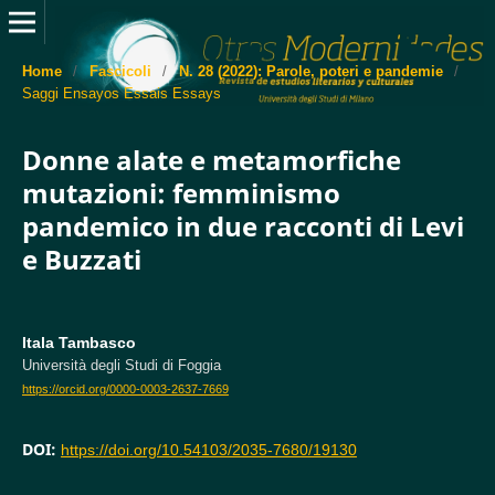
Home
/
Fascicoli
/
N. 28 (2022): Parole, poteri e pandemie
/
Saggi Ensayos Essais Essays
Donne alate e metamorfiche
mutazioni: femminismo
pandemico in due racconti di Levi
e Buzzati
Itala Tambasco
Università degli Studi di Foggia
https://orcid.org/0000-0003-2637-7669
DOI:
https://doi.org/10.54103/2035-7680/19130