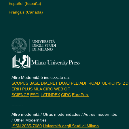
Español (España)
Français (Canada)
Altre Modernità è indicizzato da:
SCOPUS
BASE
DIALNET
DOAJ
PLEIADI
ROAD
ULRICH'S
Z
ERIH PLUS
MLA
CIRC
WEB OF
SCIENCE
ESCI
LATINDEX
CIRC
EuroPub
--------
Altre modernità / Otras modernidades / Autres modernités
/ Other Modernities
ISSN 2035-7680
Università degli Studi di Milano