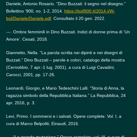
Daniele, Antonio Rosario. “Dino Buzzati: il segno nel disegno.”
Bollettino ‘900, no. 1-2, 2014.
https://boll900.it/2014-i/W-
bol/Daniele/Daniele.pdf
. Consultato il 20 gen. 2022.
---. Ombre femminili in Dino Buzzati. Indizi di donne prima di ‘Un
Amore’. Cesati, 2018.
Giannetto, Nella. “La parola scritta nei dipinti e nei disegni di
Buzzati.” Dino Buzzati – parole e colori, catalogo della mostra
(Cernobbio, 7 apr.-1 lug. 2001), a cura di Luigi Cavadini,
Carocci, 2001, pp. 17-26.
Leonardi, Giorgio, e Mario Tedeschini Lalli. “Storia di Anna, la
ragazza simbolo della Repubblica Italiana.” La Repubblica, 24
apr. 2016, p. 3.
Levi, Primo. I sommersi e i salvati. Opere complete. Vol. I, a
cura di Marco Belpoliti, Einaudi, 2016.
---. “La grande mutazione.” Opere complete, vol. III, a cura di