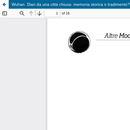
Wuhan. Diari da una città chiusa: memoria storica o tradimento?