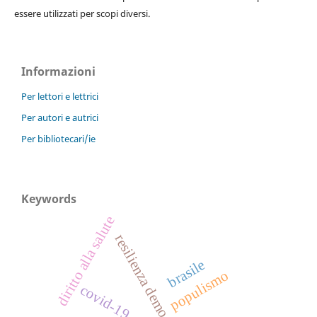
essere utilizzati per scopi diversi.
Informazioni
Per lettori e lettrici
Per autori e autrici
Per bibliotecari/ie
Keywords
diritto alla salute
resilienza democratica
brasile
populismo
covid-19