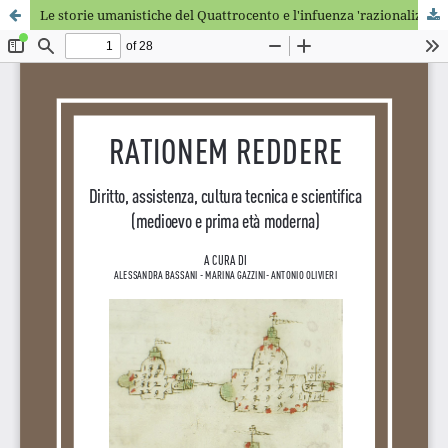
Le storie umanistiche del Quattrocento e l'infuenza 'razionalizzante' della tradizione giuridica