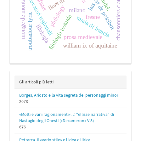
gausbert de poicibot
monge de montaudon
fiore di virtù
chansonniers c and r
trovatori regionali
lais
philology
milano
troubadour lyric
filologia testuale
fresne
maria di francia
filologia
prosa medievale
william ix of aquitaine
Gli articoli più letti
Borges, Ariosto e la vita segreta dei personaggi minori
2073
«Molti e varii ragionamenti». L' "ellisse narrativa" di
Nastagio degli Onesti («Decameron» V 8)
676
Petrarca, il «vario stile» e l'idea di lirica