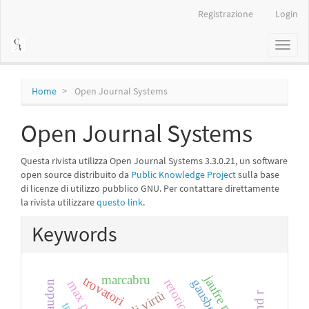
Navigazione
Registrazione
Login
principale
Contenuto
Toggl
principale
naviga
Barra
laterale
Home
Open Journal Systems
Open Journal Systems
Questa rivista utilizza Open Journal Systems 3.3.0.21, un software
open source distribuito da
Public Knowledge Project
sulla base
di licenze di utilizzo pubblico GNU. Per contattare direttamente
la rivista utilizzare
questo link
.
Keywords
jaufre rudel.
marcabru
trovatori
retorica
max pfister