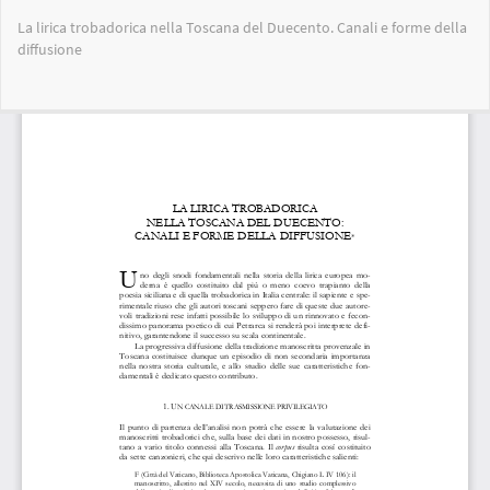
Ritorna
La lirica trobadorica nella Toscana del Duecento. Canali e forme della
ai
diffusione
dettagli
dell'articolo
Sca
Sc
PD