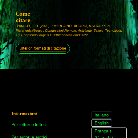
Come
citare
D'AMICO, F. D. (2020). EMERGONO RICORDI, A STRAPPI, di
Pierangela Allegro .
Connessioni Remote. Artivismo_Teatro_Tecnologia
,
1
(1). https://doi.org/10.13130/connessioni/13622
Ulteriori formati di citazione
Informazioni
Italiano
English
Per lettori e lettrici
Français
Per autori e autrici
(Canada)