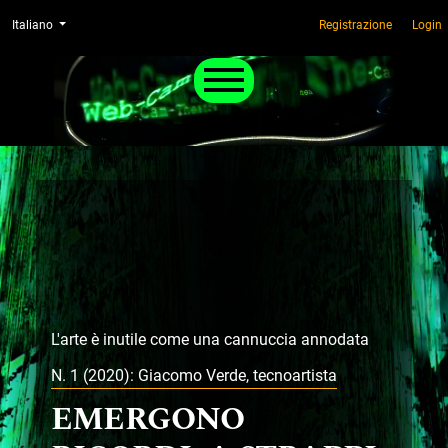
Salta al menu principale di navigazione
Salta al contenuto principale
Salta al piè di pagina del sito
Menu di amministrazione
Cambia la lingua. La lingua corrente è:
Italiano
Registrazione
Login
Menu principale
L'arte è inutile come una cannuccia annodata
N. 1 (2020): Giacomo Verde, tecnoartista
EMERGONO