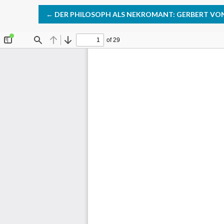
RETURN TO ARTICLE DETAILS
←
DER PHILOSOPH ALS NEKROMANT: GERBERT VON A