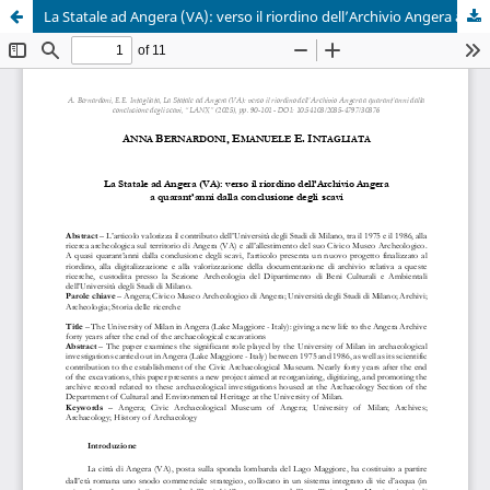
La Statale ad Angera (VA): verso il riordino dell’Archivio Angera a quarant’anni dalla conclusione degli scavi