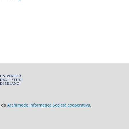
o da
Archimede Informatica Società cooperativa
.