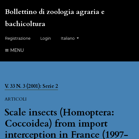
Bollettino di zoologia agraria e
bachicoltura
Cambia la lingua. La lingua corrente è:
Registrazione
Login
Italiano
MENU
V. 33 N. 3 (2001): Serie 2
ARTICOLI
Scale insects (Homoptera:
Coccoidea) from import
interception in France (1997-