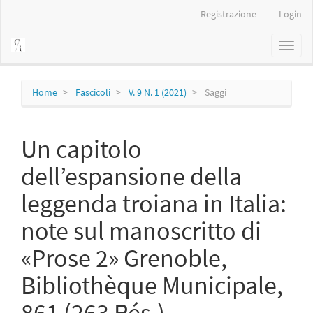
Navigazione
Registrazione
Login
principale
Contenuto
Toggl
principale
naviga
Barra
laterale
Home
Fascicoli
V. 9 N. 1 (2021)
Saggi
Un capitolo
dell’espansione della
leggenda troiana in Italia:
note sul manoscritto di
«Prose 2» Grenoble,
Bibliothèque Municipale,
861 (263 Rés.)