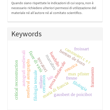
Quando siano rispettate le indicazioni di cui sopra, non è
necessario richiedere ulteriori permessi di utilizzazione del
materiale né all’autore né al comitato scientifico.
Keywords
canzonieri c e r
froissart
bertran de born
fiore di virtù
autografi medievali
bandello
marcabru
trovatori
medieval autographs
critical reconstruction
prosa medievale
retorica
frammento
filologia testuale
max pfister
lais
cercamon
milano
fresne
filologia
maria di francia
gausbert de poicibot