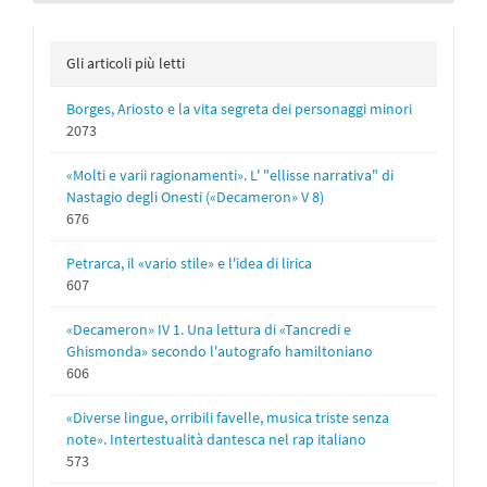
Gli articoli più letti
Borges, Ariosto e la vita segreta dei personaggi minori
2073
«Molti e varii ragionamenti». L' "ellisse narrativa" di
Nastagio degli Onesti («Decameron» V 8)
676
Petrarca, il «vario stile» e l'idea di lirica
607
«Decameron» IV 1. Una lettura di «Tancredi e
Ghismonda» secondo l'autografo hamiltoniano
606
«Diverse lingue, orribili favelle, musica triste senza
note». Intertestualità dantesca nel rap italiano
573