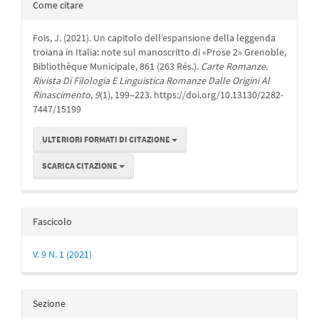
Dettagli
Come citare
dell'articolo
Fois, J. (2021). Un capitolo dell’espansione della leggenda
troiana in Italia: note sul manoscritto di «Prose 2» Grenoble,
Bibliothèque Municipale, 861 (263 Rés.).
Carte Romanze.
Rivista Di Filologia E Linguistica Romanze Dalle Origini Al
Rinascimento
,
9
(1), 199–223. https://doi.org/10.13130/2282-
7447/15199
ULTERIORI FORMATI DI CITAZIONE
SCARICA CITAZIONE
Fascicolo
V. 9 N. 1 (2021)
Sezione