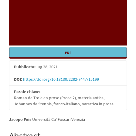
PDF
Pubblicato:
lug 28, 2021
DOI:
https://doi.org/10.13130/2282-7447/15199
Parole chiave:
Roman de Troie en prose (Prose 2), materia antica,
Johannes de Stennis, franco-italiano, narrativa in prosa
Contenuto
Jacopo Fois
Università Ca’ Foscari Venezia
principale
Abstract