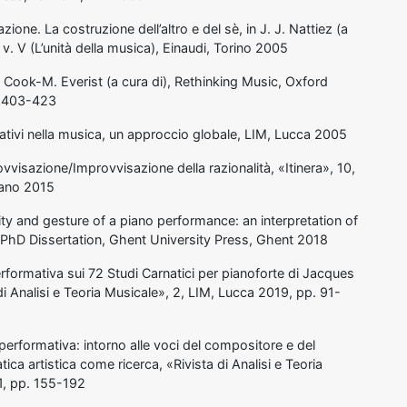
zione. La costruzione dell’altro e del sè, in J. J. Nattiez (a
 v. V (L’unità della musica), Einaudi, Torino 2005
 Cook-M. Everist (a cura di), Rethinking Music, Oxford
. 403-423
sativi nella musica, un approccio globale, LIM, Lucca 2005
rovvisazione/Improvvisazione della razionalità, «Itinera», 10,
ilano 2015
lity and gesture of a piano performance: an interpretation of
 PhD Dissertation, Ghent University Press, Ghent 2018
rformativa sui 72 Studi Carnatici per pianoforte di Jacques
i Analisi e Teoria Musicale», 2, LIM, Lucca 2019, pp. 91-
performativa: intorno alle voci del compositore e del
ica artistica come ricerca, «Rivista di Analisi e Teoria
1, pp. 155-192