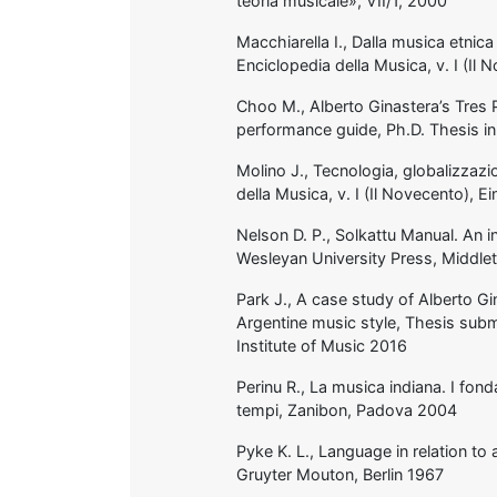
teoria musicale», VII/1, 2000
Macchiarella I., Dalla musica etnica a
Enciclopedia della Musica, v. I (Il 
Choo M., Alberto Ginastera’s Tres P
performance guide, Ph.D. Thesis in
Molino J., Tecnologia, globalizzazion
della Musica, v. I (Il Novecento), E
Nelson D. P., Solkattu Manual. An i
Wesleyan University Press, Middl
Park J., A case study of Alberto Gi
Argentine music style, Thesis subm
Institute of Music 2016
Perinu R., La musica indiana. I fonda
tempi, Zanibon, Padova 2004
Pyke K. L., Language in relation to
Gruyter Mouton, Berlin 1967