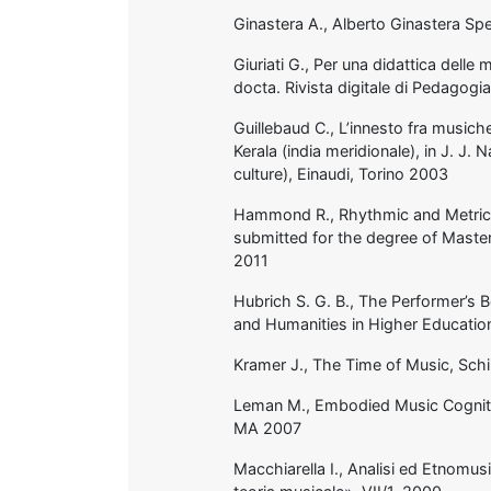
Ginastera A., Alberto Ginastera S
Giuriati G., Per una didattica delle
docta. Rivista digitale di Pedagogi
Guillebaud C., L’innesto fra musich
Kerala (india meridionale), in J. J. 
culture), Einaudi, Torino 2003
Hammond R., Rhythmic and Metric s
submitted for the degree of Master 
2011
Hubrich S. G. B., The Performer’s B
and Humanities in Higher Education
Kramer J., The Time of Music, Sc
Leman M., Embodied Music Cognit
MA 2007
Macchiarella I., Analisi ed Etnomusi