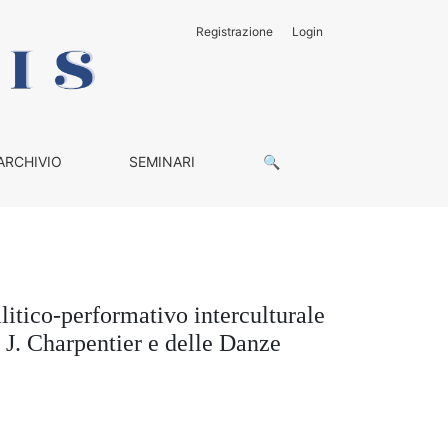
Registrazione
Login
o interculturale e co-creativo del progetto Re-Orient: i cas
ARCHIVIO
SEMINARI
🔍
alitico-performativo interculturale
i J. Charpentier e delle Danze