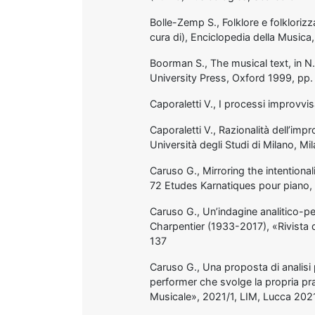
Bolle-Zemp S., Folklore e folklorizza
cura di), Enciclopedia della Musica,
Boorman S., The musical text, in N.
University Press, Oxford 1999, pp
Caporaletti V., I processi improvvi
Caporaletti V., Razionalità dell’imp
Università degli Studi di Milano, M
Caruso G., Mirroring the intentiona
72 Etudes Karnatiques pour piano,
Caruso G., Un’indagine analitico-pe
Charpentier (1933-2017), «Rivista d
137
Caruso G., Una proposta di analisi 
performer che svolge la propria prat
Musicale», 2021/1, LIM, Lucca 202