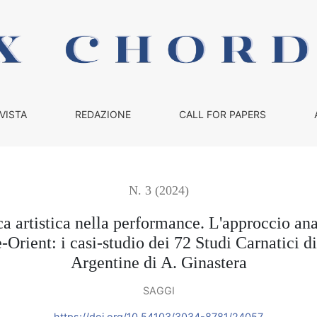
ca nella performance. L&#039;approccio analitico-performativ
VISTA
REDAZIONE
CALL FOR PAPERS
N. 3 (2024)
ca artistica nella performance. L'approccio an
-Orient: i casi-studio dei 72 Studi Carnatici d
Argentine di A. Ginastera
SAGGI
https://doi.org/10.54103/3034-8781/24057