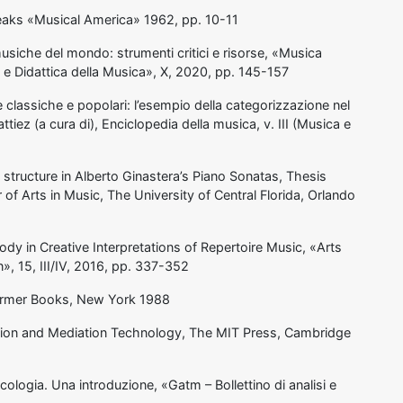
peaks «Musical America» 1962, pp. 10-11
 musiche del mondo: strumenti critici e risorse, «Musica
a e Didattica della Musica», X, 2020, pp. 145-157
e classiche e popolari: l’esempio della categorizzazione nel
Nattiez (a cura di), Enciclopedia della musica, v. III (Musica e
tructure in Alberto Ginastera’s Piano Sonatas, Thesis
of Arts in Music, The University of Central Florida, Orlando
ody in Creative Interpretations of Repertoire Music, «Arts
», 15, III/IV, 2016, pp. 337-352
hirmer Books, New York 1988
ion and Mediation Technology, The MIT Press, Cambridge
cologia. Una introduzione, «Gatm – Bollettino di analisi e