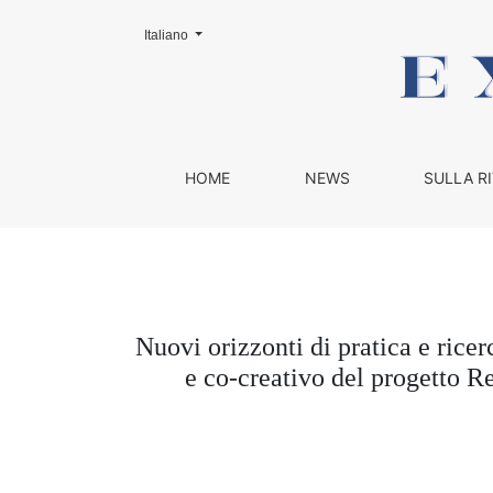
Cambia la lingua. La lingua corrente è:
Italiano
Nuovi orizzonti di pratica e ricerca artisti
HOME
NEWS
SULLA RI
Nuovi orizzonti di pratica e ricer
e co-creativo del progetto Re