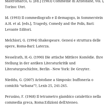
Mastromarco, G. [ed.] (1983) Commedie di Aristofane, vol. i,
Torino: Utet.
Id. (1993) Il commediografo e il demagogo, in Sommerstein
A.H. et al. [eds.], Tragedy, Comedy and the Polis, Bari:
Levante Editori.
Melchiori, G. (1994) Shakespeare. Genesi e struttura delle
opere, Roma-Bari: Laterza.
Nesselrath, H.-G. (1990) Die attische Mittlere Komödie. Ihre
Stellung in der antiken Literaturkritik und
Literaturgeschichte, Berlin - New York: De Gruyter.
Nieddu, G. (2007) Aristofane a Simposio: buffoneria o
comicità “urbana”?, Lexis 25, 241-265.
Perusino, F. (1968) Il tetrametro giambico catalettico nella
commedia greca, Roma:Edizioni dell'Ateneo.