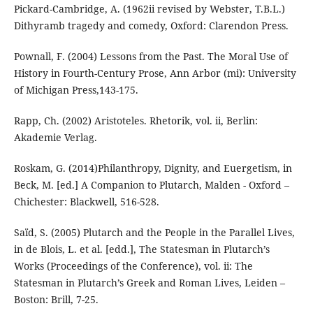
Pickard-Cambridge, A. (1962ii revised by Webster, T.B.L.)
Dithyramb tragedy and comedy, Oxford: Clarendon Press.
Pownall, F. (2004) Lessons from the Past. The Moral Use of
History in Fourth-Century Prose, Ann Arbor (mi): University
of Michigan Press,143-175.
Rapp, Ch. (2002) Aristoteles. Rhetorik, vol. ii, Berlin:
Akademie Verlag.
Roskam, G. (2014)Philanthropy, Dignity, and Euergetism, in
Beck, M. [ed.] A Companion to Plutarch, Malden - Oxford –
Chichester: Blackwell, 516-528.
Saïd, S. (2005) Plutarch and the People in the Parallel Lives,
in de Blois, L. et al. [edd.], The Statesman in Plutarch’s
Works (Proceedings of the Conference), vol. ii: The
Statesman in Plutarch’s Greek and Roman Lives, Leiden –
Boston: Brill, 7-25.