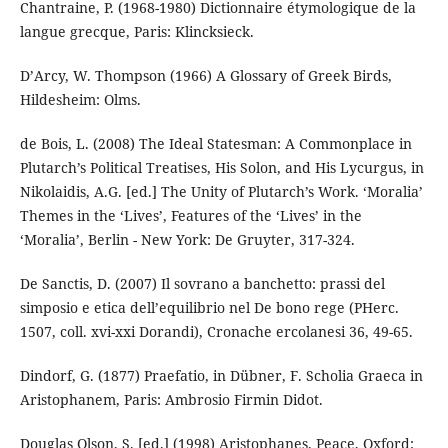
Chantraine, P. (1968-1980) Dictionnaire étymologique de la
langue grecque, Paris: Klincksieck.
D’Arcy, W. Thompson (1966) A Glossary of Greek Birds,
Hildesheim: Olms.
de Bois, L. (2008) The Ideal Statesman: A Commonplace in
Plutarch’s Political Treatises, His Solon, and His Lycurgus, in
Nikolaidis, A.G. [ed.] The Unity of Plutarch’s Work. ‘Moralia’
Themes in the ‘Lives’, Features of the ‘Lives’ in the
‘Moralia’, Berlin - New York: De Gruyter, 317-324.
De Sanctis, D. (2007) Il sovrano a banchetto: prassi del
simposio e etica dell’equilibrio nel De bono rege (PHerc.
1507, coll. xvi-xxi Dorandi), Cronache ercolanesi 36, 49-65.
Dindorf, G. (1877) Praefatio, in Dübner, F. Scholia Graeca in
Aristophanem, Paris: Ambrosio Firmin Didot.
Douglas Olson, S. [ed.] (1998) Aristophanes. Peace, Oxford: