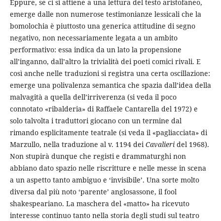
Eppure, se ci si attiene a una lettura del testo aristofaneo,
emerge dalle non numerose testimonianze lessicali che la
bomolochia è piuttosto una generica attitudine di segno
negativo, non necessariamente legata a un ambito
performativo: essa indica da un lato la propensione
all’inganno, dall’altro la trivialità dei poeti comici rivali. E
così anche nelle traduzioni si registra una certa oscillazione:
emerge una polivalenza semantica che spazia dall’idea della
malvagità a quella dell’irriverenza (si veda il poco
connotato «ribalderia» di Raffaele Cantarella del 1972) e
solo talvolta i traduttori giocano con un termine dal
rimando esplicitamente teatrale (si veda il «pagliacciata» di
Marzullo, nella traduzione al v. 1194 dei
Cavalieri
del 1968).
Non stupirà dunque che registi e drammaturghi non
abbiano dato spazio nelle riscritture e nelle messe in scena
a un aspetto tanto ambiguo e ‘invisibile’. Una sorte molto
diversa dal più noto ‘parente’ anglosassone, il fool
shakespeariano. La maschera del «matto» ha ricevuto
interesse continuo tanto nella storia degli studi sul teatro