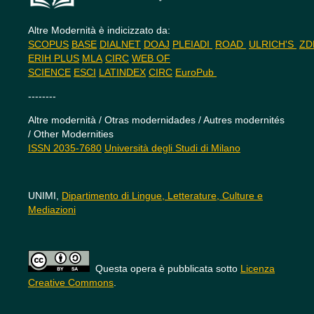
Altre Modernità è indicizzato da:
SCOPUS
BASE
DIALNET
DOAJ
PLEIADI
ROAD
ULRICH'S
Z
ERIH PLUS
MLA
CIRC
WEB OF
SCIENCE
ESCI
LATINDEX
CIRC
EuroPub
--------
Altre modernità / Otras modernidades / Autres modernités
/ Other Modernities
ISSN 2035-7680
Università degli Studi di Milano
UNIMI,
Dipartimento di Lingue, Letterature, Culture e
Mediazioni
Questa opera è pubblicata sotto
Licenza
Creative Commons
.