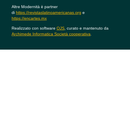
Altre Modernità è partner
di
https://revistaslatinoamericanas.org
e
https://encartes.mx
Realizzato con software
OJS
, curato e mantenuto da
Archimede Informatica Società cooperativa
.