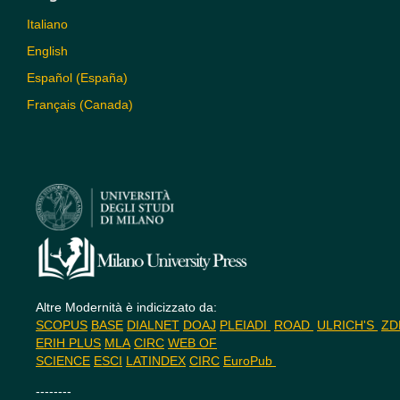
Italiano
English
Español (España)
Français (Canada)
Altre Modernità è indicizzato da:
SCOPUS
BASE
DIALNET
DOAJ
PLEIADI
ROAD
ULRICH'S
Z
ERIH PLUS
MLA
CIRC
WEB OF
SCIENCE
ESCI
LATINDEX
CIRC
EuroPub
--------