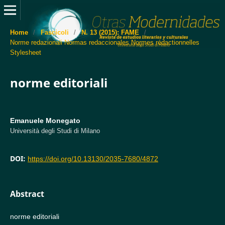
Home
/
Fascicoli
/
N. 13 (2015): FAME
/
Norme redazionali Normas redaccionales Normes rédactionnelles
Stylesheet
norme editoriali
Emanuele Monegato
Università degli Studi di Milano
DOI:
https://doi.org/10.13130/2035-7680/4872
Abstract
norme editoriali