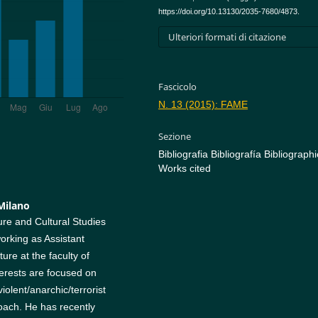
https://doi.org/10.13130/2035-7680/4873.
Ulteriori formati di citazione
Fascicolo
N. 13 (2015): FAME
Sezione
Bibliografia Bibliografía Bibliograph
Works cited
 Milano
re and Cultural Studies
working as Assistant
ure at the faculty of
terests are focused on
olent/anarchic/terrorist
roach. He has recently