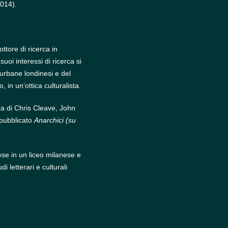
2014).
ore di ricerca in
suoi interessi di ricerca si
 urbane londinesi e del
 in un’ottica culturalista.
era di Chris Cleave, John
pubblicato
Anarchici (su
ese in un liceo milanese e
i letterari e culturali