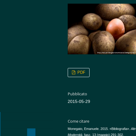
PDF
Pubblicato
2015-05-29
Come citare
Monegato, Emanuele. 2015. «Bibliografia».
Alt
Modernità
, fasc. 13 (maggio):291-302.