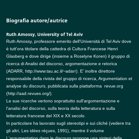
Biografia autore/autrice
Ruth Amossy,
University of Tel Aviv
Ruth Amossy, professore emerito dell'Università di Tel Aviv dove
è tutt'ora titolare della cattedra di Cultura Francese Henri
Glasberg e dove dirige (insieme a Roselyne Koren) il gruppo di
ricerca di Analisi del discorso, argomentazione e retorica
(ADARR, http://www.tau.ac.il/~adarr). E' inoltre direttore
responsabile della rivista del gruppo di ricerca, Argumentation et
analyse du discours, pubblicata sulla piattaforma revue.org
(http://aad.revues.org/).
Le sue ricerche vertono soprattutto sull'argomentazione e
l'analisi del discorso, sulla teoria della letteratura e sulla
letteratura francese del XIX e XX secolo.
In particolare ha lavorato sugli stereotipi e sui cliché (vedere tra
gli altri, Les idées réçues, 1991), mentre il volume
L'argumentation dans le discours propone una sintesi della