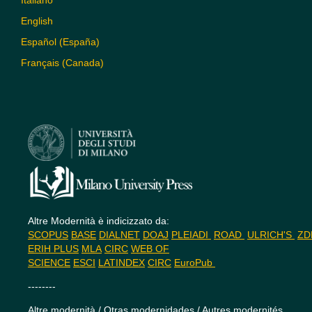
English
Español (España)
Français (Canada)
Altre Modernità è indicizzato da:
SCOPUS
BASE
DIALNET
DOAJ
PLEIADI
ROAD
ULRICH'S
Z
ERIH PLUS
MLA
CIRC
WEB OF
SCIENCE
ESCI
LATINDEX
CIRC
EuroPub
--------
Altre modernità / Otras modernidades / Autres modernités