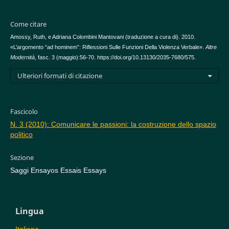
Come citare
Amossy, Ruth, e Adriana Colombini Mantovani (traduzione a cura di). 2010.
«L’argomento “ad hominem”: Riflessioni Sulle Funzioni Della Violenza Verbale».
Altre
Modernità
, fasc. 3 (maggio):56-70. https://doi.org/10.13130/2035-7680/575.
Ulteriori formati di citazione
Fascicolo
N. 3 (2010): Comunicare le passioni: la costruzione dello spazio
politico
Sezione
Saggi Ensayos Essais Essays
Lingua
Italiano