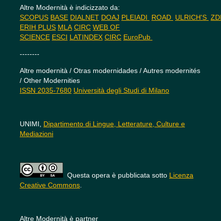
Altre Modernità è indicizzato da:
SCOPUS
BASE
DIALNET
DOAJ
PLEIADI
ROAD
ULRICH'S
Z
ERIH PLUS
MLA
CIRC
WEB OF
SCIENCE
ESCI
LATINDEX
CIRC
EuroPub
--------
Altre modernità / Otras modernidades / Autres modernités
/ Other Modernities
ISSN 2035-7680
Università degli Studi di Milano
UNIMI,
Dipartimento di Lingue, Letterature, Culture e
Mediazioni
Questa opera è pubblicata sotto
Licenza
Creative Commons
.
Altre Modernità è partner