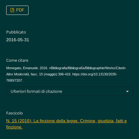
PDF
Pubblicato
2016-05-31
Come citare
Monegato, Emanuele. 2016. «Bibliografia/Bibliografía/Bibliographie/Works/Cited».
Altre Modernità
, fasc. 15 (maggio):396-416. https://doi.org/10.13130/2035-
7680/7207.
Ulteriori formati di citazione
Fascicolo
N. 15 (2016): La finzione della legge. Crimine, giustizia, fatti e
finzione.