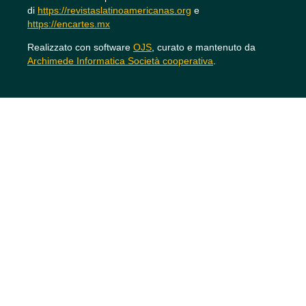
di
https://revistaslatinoamericanas.org
e
https://encartes.mx
Realizzato con software
OJS
, curato e mantenuto da
Archimede Informatica Società cooperativa
.