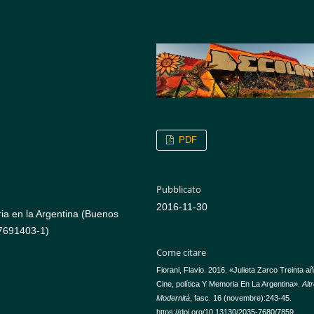
PDF
Pubblicato
2016-11-30
ria en la Argentina (Buenos
87691403-1)
Come citare
Fiorani, Flavio. 2016. «Julieta Zarco Treinta 
Cine, política Y Memoria En La Argentina».
Alt
Modernità
, fasc. 16 (novembre):243-45.
https://doi.org/10.13130/2035-7680/7859.