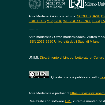
Altre Modernità è indicizzato da:
SCOPUS
BASE
DI
ERIH PLUS
MLA
CIRC
WEB OF SCIENCE
ESCI
LA
--------
Altre modernità / Otras modernidades / Autres mode
ISSN 2035-7680
Università degli Studi di Milano
UNIMI,
Dipartimento di Lingue, Letterature, Culture
Questa opera è pubblicata sotto
Lic
Altre Modernità è partner di
https://revistaslatinoa
Realizzato con software
OJS
, curato e mantenuto 