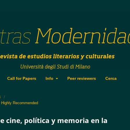
Call for Papers
Info
Peer reviewers
Cerca
i
/
 Highly Recommended
e cine, política y memoria en la