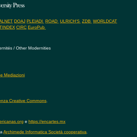
ALNET
DOAJ
PLEIADI
ROAD
ULRICH'S
ZDB
WORLDCAT
TINDEX
CIRC
EuroPub
rnités / Other Modernities
 e Mediazioni
enza Creative Commons
.
mericanas.org
e
https://encartes.mx
da
Archimede Informatica Società cooperativa
.