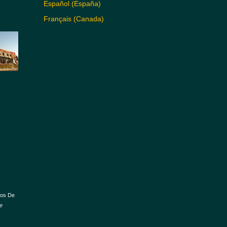
Español (España)
Français (Canada)
años De
re