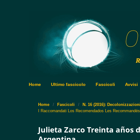
Home
Ultimo fascicolo
Fascicoli
Avvisi
Home
/
Fascicoli
/
N. 16 (2016): Decolonizzazion
I Raccomandati Los Recomendados Les Recommandés
Julieta Zarco Treinta años d
Argentina