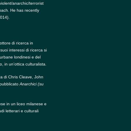
olent/anarchic/terrorist
roach. He has recently
2014).
ore di ricerca in
suoi interessi di ricerca si
 urbane londinesi e del
 in un’ottica culturalista.
era di Chris Cleave, John
pubblicato
Anarchici (su
ese in un liceo milanese e
i letterari e culturali