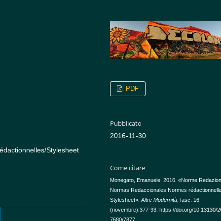
PDF
Pubblicato
2016-11-30
dactionnelles/Stylesheet
Come citare
Monegato, Emanuele. 2016. «Norme Redazion
Normas Redaccionales Normes rédactionnell
Stylesheet».
Altre Modernità
, fasc. 16
(novembre):377-93. https://doi.org/10.13130/
7680/7877.