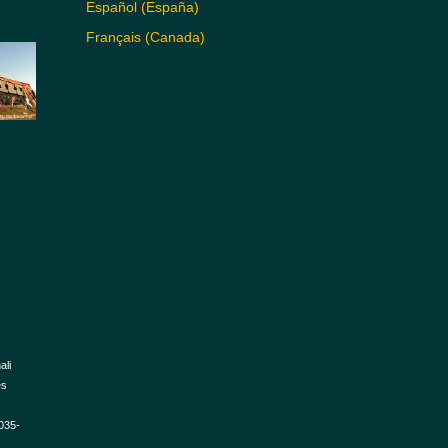
Español (España)
Français (Canada)
ali
es
2035-