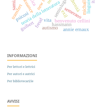
renaissance
samizdat
semiologia
teoria della letteratura
transfert
semerano
exil
psicosi
freud
vita
benvenuto cellini
guibert
hassmann
autismo
annie ernaux
INFORMAZIONI
Per lettori e lettrici
Per autori e autrici
Per bibliotecari/ie
AVVISI