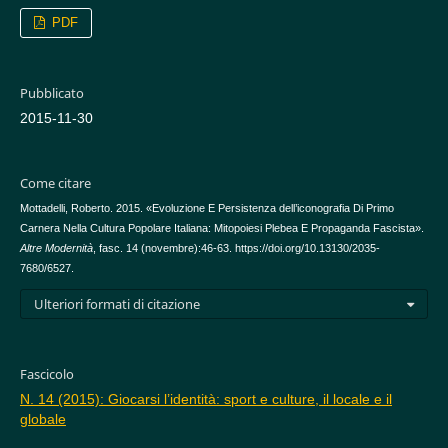
PDF
Pubblicato
2015-11-30
Come citare
Mottadelli, Roberto. 2015. «Evoluzione E Persistenza dell’iconografia Di Primo
Carnera Nella Cultura Popolare Italiana: Mitopoiesi Plebea E Propaganda Fascista».
Altre Modernità
, fasc. 14 (novembre):46-63. https://doi.org/10.13130/2035-
7680/6527.
Ulteriori formati di citazione
Fascicolo
N. 14 (2015): Giocarsi l’identità: sport e culture, il locale e il
globale