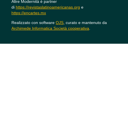
Altre Modernità è partner
di
https://revistaslatinoamericanas.org
e
https://encartes.mx
Realizzato con software
OJS
, curato e mantenuto da
Archimede Informatica Società cooperativa
.