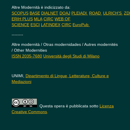
Altre Modernità è indicizzato da:
SCOPUS
BASE
DIALNET
DOAJ
PLEIADI
ROAD
ULRICH'S
Z
ERIH PLUS
MLA
CIRC
WEB OF
SCIENCE
ESCI
LATINDEX
CIRC
EuroPub
--------
Altre modernità / Otras modernidades / Autres modernités
/ Other Modernities
ISSN 2035-7680
Università degli Studi di Milano
UNIMI,
Dipartimento di Lingue, Letterature, Culture e
Mediazioni
Questa opera è pubblicata sotto
Licenza
Creative Commons
.