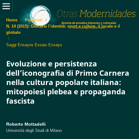
Home
/
Fascicoli
/
N. 14 (2015): Giocarsi l’identità: sport e culture, il locale e il
globale
/
Saggi Ensayos Essais Essays
Evoluzione e persistenza
dell’iconografia di Primo Carnera
nella cultura popolare italiana:
mitopoiesi plebea e propaganda
fascista
Roberto Mottadelli
Università degli Studi di Milano