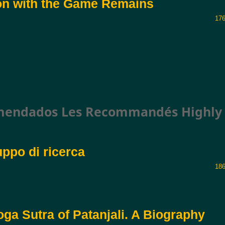
on with the Game Remains
176
omendados Les Recommandés Highly
uppo di ricerca
186
ga Sutra of Patanjali. A Biography