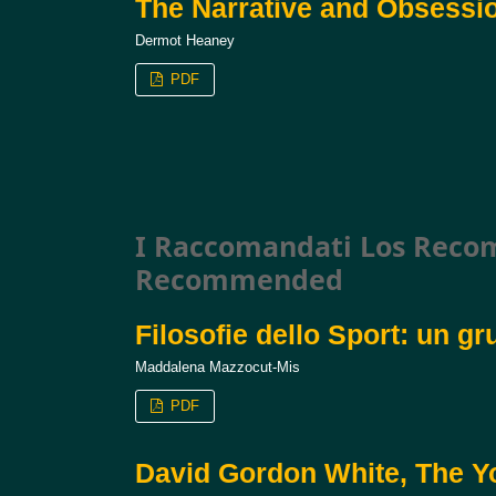
The Narrative and Obsessi
Dermot Heaney
PDF
I Raccomandati Los Rec
Recommended
Filosofie dello Sport: un gr
Maddalena Mazzocut-Mis
PDF
David Gordon White, The Yo