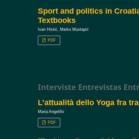
Sport and politics in Croati
Textbooks
Ivan Hrstić, Marko Mustapić
PDF
Interviste Entrevistas Ent
L’attualità dello Yoga fra t
Maria Angelillo
PDF