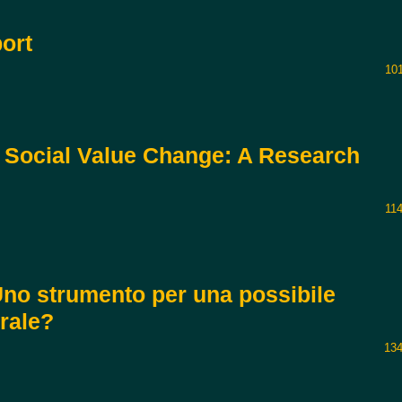
port
10
nd Social Value Change: A Research
11
Uno strumento per una possibile
urale?
134