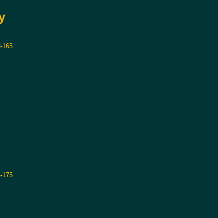
y
-165
-175