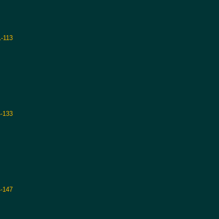
1-113
4-133
-147