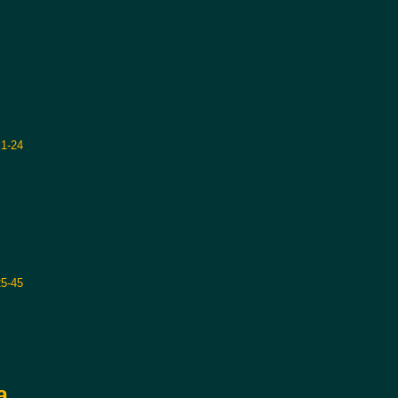
1-24
25-45
a