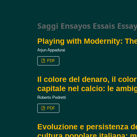
Saggi Ensayos Essais Essa
Playing with Modernity: The
Arjun Appadurai
PDF
Il colore del denaro, il col
capitale nel calcio: le ambi
Roberto Pedretti
PDF
Evoluzione e persistenza de
cultura popolare italiana: 