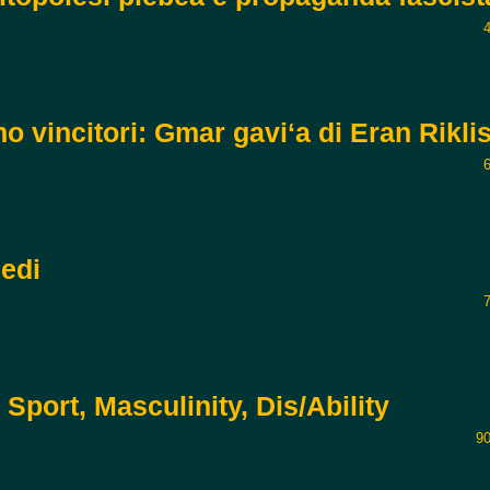
no vincitori: Gmar gaviʻa di Eran Rikli
iedi
port, Masculinity, Dis/Ability
90