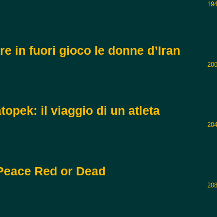
194
e in fuori gioco le donne d’Iran
200
opek: il viaggio di un atleta
204
 Peace Red or Dead
208