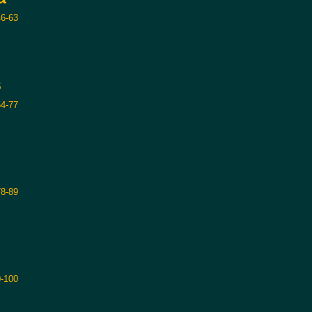
46-63
s
64-77
78-89
-100