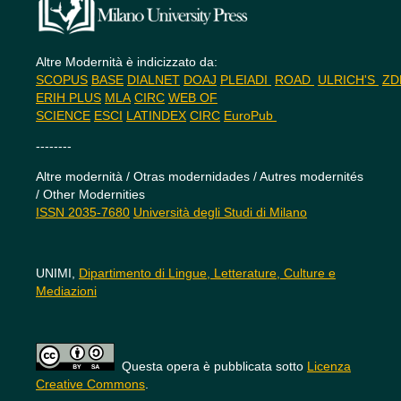
Altre Modernità è indicizzato da:
SCOPUS
BASE
DIALNET
DOAJ
PLEIADI
ROAD
ULRICH'S
Z
ERIH PLUS
MLA
CIRC
WEB OF
SCIENCE
ESCI
LATINDEX
CIRC
EuroPub
--------
Altre modernità / Otras modernidades / Autres modernités
/ Other Modernities
ISSN 2035-7680
Università degli Studi di Milano
UNIMI,
Dipartimento di Lingue, Letterature, Culture e
Mediazioni
Questa opera è pubblicata sotto
Licenza
Creative Commons
.