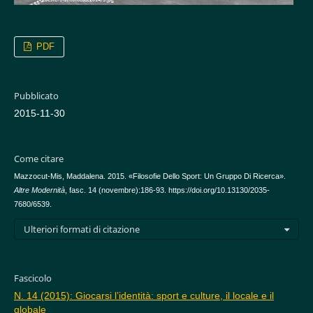
PDF
Pubblicato
2015-11-30
Come citare
Mazzocut-Mis, Maddalena. 2015. «Filosofie Dello Sport: Un Gruppo Di Ricerca».
Altre Modernità
, fasc. 14 (novembre):186-93. https://doi.org/10.13130/2035-
7680/6539.
Ulteriori formati di citazione
Fascicolo
N. 14 (2015): Giocarsi l’identità: sport e culture, il locale e il
globale