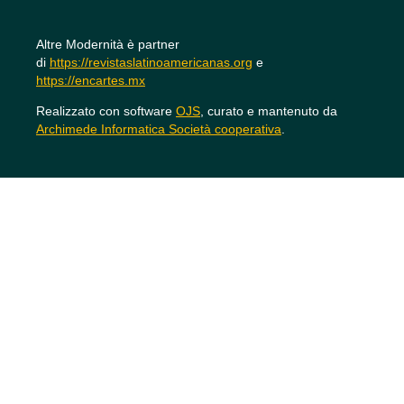
Altre Modernità è partner
di
https://revistaslatinoamericanas.org
e
https://encartes.mx
Realizzato con software
OJS
, curato e mantenuto da
Archimede Informatica Società cooperativa
.