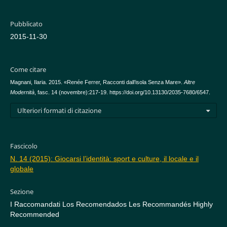
Pubblicato
2015-11-30
Come citare
Magnani, Ilaria. 2015. «Renée Ferrer, Racconti dall’isola Senza Mare».
Altre
Modernità
, fasc. 14 (novembre):217-19. https://doi.org/10.13130/2035-7680/6547.
Ulteriori formati di citazione
Fascicolo
N. 14 (2015): Giocarsi l’identità: sport e culture, il locale e il
globale
Sezione
I Raccomandati Los Recomendados Les Recommandés Highly
Recommended