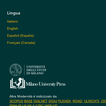
Lingua
Italiano
English
Español (España)
Français (Canada)
Altre Modernità è indicizzato da:
SCOPUS
BASE
DIALNET
DOAJ
PLEIADI
ROAD
ULRICH'S
Z
ERIH PLUS
MLA
CIRC
WEB OF