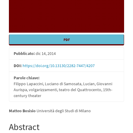
PDF
Pubblicato:
dic 14, 2014
DOI:
https://doi.org/10.13130/2282-7447/4207
Parole chiave:
Filippo Lapaccini, Luciano di Samosata, Lucian, Giovanni
Aurispa, volgarizzamenti, teatro del Quattrocento, 15th-
century theater
Contenuto
Matteo Bosisio
Università degli Studi di Milano
principale
Abstract
dell'articolo