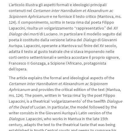
L’articolo illustra gli aspetti formali e ideologici principali
contenuti nel
Certamen inter
Hannibalem et Alexandrum ac
Scipionem Aphricanum
e ne fornisce il testo critico (Mantova, ms.
124). Il componimento, scritto in terza rima dal poeta Filippo
Lapaccini, risulta un volgarizzamento “rappresentativo” del
XII
Dialogo dei morti
di Luciano. In particolare il modello seguito dal
poeta è costituito dalla versione latina del
Dialogo
di Giovanni
Aurispa. Lapaccini, operante a Mantova sul finire del XV secolo,
adatta il testo al gusto teatrale che si stava imponendo nelle
corti centro settentrionali e sembra accostare il proprio signore,
Francesco II Gonzaga, a Scipione l’Africano, protagonista
dell’opera.
The article explains the formal and ideological aspects of the
Certamen inter Hannibalem et Alexandrum ac Scipionem
Aphricanum
and provides the critical edition of the text (Mantua,
ms. 124). The poem, written in ‘terza rima’ by the poet Filippo
Lapaccini, is a theatrical ‘volgarizzamento’ of the twelfth
Dialogue
of the Dead
of Lucian. In particular, the model followed by the
writer consists in the Giovanni Aurispa’s Latin version of the
Dialogue
. Lapaccini, who works in Mantua in the late 15th
century, adapts the text to the theatrical taste that was being
established in North Central courts and seems to compare his