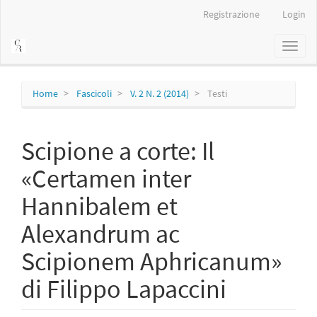
Navigazione
Registrazione
Login
principale
Contenuto
Toggl
principale
naviga
Barra
laterale
Home
Fascicoli
V. 2 N. 2 (2014)
Testi
Scipione a corte: Il
«Certamen inter
Hannibalem et
Alexandrum ac
Scipionem Aphricanum»
di Filippo Lapaccini