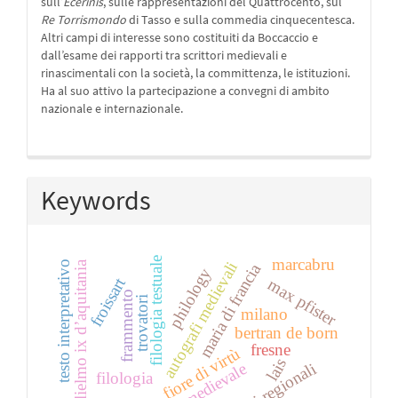
sull’
Ecerinis
, sulle rappresentazioni del Quattrocento, sul
Re Torrismondo
di Tasso e sulla commedia cinquecentesca.
Altri campi di interesse sono costituiti da Boccaccio e
dall’esame dei rapporti tra scrittori medievali e
rinascimentali con la società, la committenza, le istituzioni.
Ha al suo attivo la partecipazione a convegni di ambito
nazionale e internazionale.
Keywords
filologia testuale
marcabru
testo interpretativo
guglielmo ix d’aquitania
autografi medievali
maria di francia
philology
froissart
max pfister
frammento
trovatori
milano
bertran de born
fresne
fiore di virtù
lais
prosa medievale
filologia