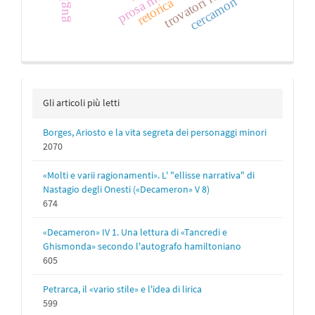
trovatori regionali
cercamon
retorica
Gli articoli più letti
Borges, Ariosto e la vita segreta dei personaggi minori
2070
«Molti e varii ragionamenti». L' "ellisse narrativa" di
Nastagio degli Onesti («Decameron» V 8)
674
«Decameron» IV 1. Una lettura di «Tancredi e
Ghismonda» secondo l'autografo hamiltoniano
605
Petrarca, il «vario stile» e l'idea di lirica
599