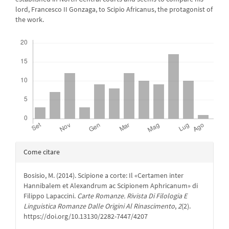
lord, Francesco II Gonzaga, to Scipio Africanus, the protagonist of
the work.
Downloads
Dettagli
Come citare
dell'articolo
Bosisio, M. (2014). Scipione a corte: Il «Certamen inter
Hannibalem et Alexandrum ac Scipionem Aphricanum» di
Filippo Lapaccini.
Carte Romanze. Rivista Di Filologia E
Linguistica Romanze Dalle Origini Al Rinascimento
,
2
(2).
https://doi.org/10.13130/2282-7447/4207