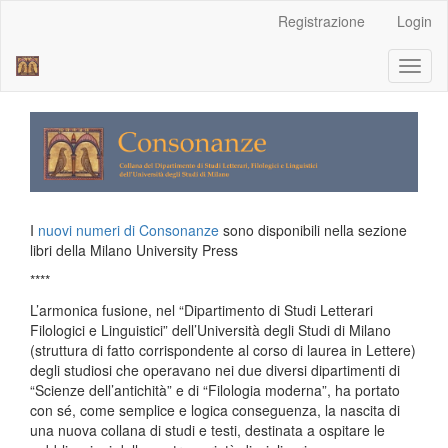
Navigazione
Registrazione
Login
principale
Contenuto
Toggl
principale
naviga
Barra
laterale
I
nuovi numeri di Consonanze
sono disponibili nella sezione
libri della Milano University Press
****
L’armonica fusione, nel “Dipartimento di Studi Letterari
Filologici e Linguistici” dell’Università degli Studi di Milano
(struttura di fatto corrispondente al corso di laurea in Lettere)
degli studiosi che operavano nei due diversi dipartimenti di
“Scienze dell’antichità” e di “Filologia moderna”, ha portato
con sé, come semplice e logica conseguenza, la nascita di
una nuova collana di studi e testi, destinata a ospitare le