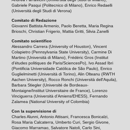
Gabriele Pasqui (Politecnico di Milano), Enrico Redaelli
(Università degli Studi di Verona)
Comitato di Redazione
Giovanni Battista Armenio, Paolo Beretta, Maria Regina
Brioschi, Christian Frigerio, Mattia Gritti, Silvia Zanelli
Comitato scientifico
Alessandro Carrera (University of Houston), Vincent
Colapietro (Pennsylvania State University), Carmine Di
Martino (Università di Milano), Frédéric Gros (Institut
d'études politiques de Paris/SciencesPo), Ivo Assad Ibri
(Pontificia Universidade Católica de São Paulo), Enrico
Guglielminetti (Università di Torino), Alin Olteanu (RWTH
Aachen University), Rocco Ronchi (Università dell'Aquila),
Barbara Stiegler (Université de Bordeaux-
Montaigne/Institut Universitaire de France), Lorenzo
Vinciguerra (Università d'Amiens/EHESS), Fernando
Zalamea (National University of Colombia)
Con la supervisione di
Charles Alunni, Antonio Attisani, Francesca Bonicalzi,
Rosa Maria Calcaterra, Umberto Curi, Sergio Givone,
Giacomo Marramao, Salvatore Natoli, Carlo Sini,