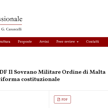
ruttura
Proposte
Avvisi
Peer-review
Contatti
PDF Il Sovrano Militare Ordine di Malta
 riforma costituzionale
PDF