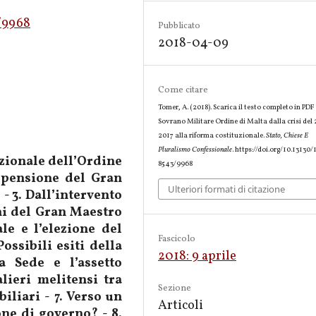
3/9968
Pubblicato
2018-04-09
Come citare
Tomer, A. (2018). Scarica il testo completo in PDF 
Sovrano Militare Ordine di Malta dalla crisi del
2017 alla riforma costituzionale.
Stato, Chiese E
Pluralismo Confessionale
. https://doi.org/10.13130/
uzionale dell’Ordine
8543/9968
spensione del Gran
Ulteriori formati di citazione
 - 3. Dall’intervento
ni del Gran Maestro
le e l’elezione del
Fascicolo
ossibili esiti della
2018: 9 aprile
a Sede e l’assetto
alieri melitensi tra
Sezione
iliari - 7. Verso un
Articoli
one di governo? - 8.