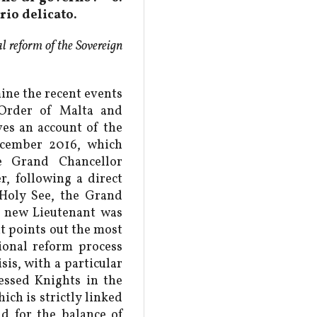
rio delicato.
l reform of the Sovereign
ne the recent events
 Order of Malta and
ves an account of the
December 2016, which
e Grand Chancellor
, following a direct
 Holy See, the Grand
a new Lieutenant was
it points out the most
ional reform process
sis, with a particular
fessed Knights in the
ch is strictly linked
nd for the balance of