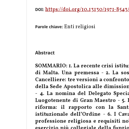
https://doi.org/10.13130/1971-854
DOI:
Enti religiosi
Parole chiave:
Abstract
SOMMARIO: 1. La recente crisi istit
di Malta. Una premessa - 2. La so
Cancelliere: tre versioni a confronto
della Sede Apostolica alle dimissio
- 4. La nomina del Delegato Specia
Luogotenente di Gran Maestro - 5. P
riforma: il rapporto con la Sant
istituzionale dell’Ordine - 6. I Cav
professione religiosa e requisiti nob
esercizio più collegiale della funzi