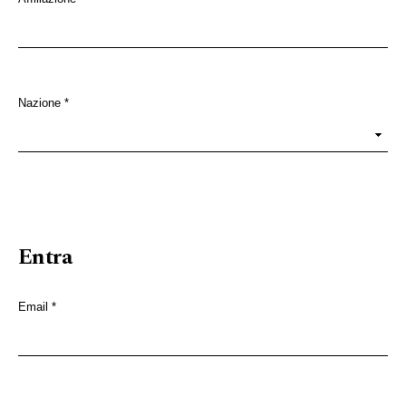
Obbligatorio
Nazione
*
Obbligatorio
Entra
Email
*
Obbligatorio