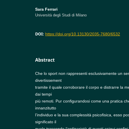
Sara Ferrari
Università degli Studi di Milano
DOI:
https://doi.org/10.13130/2035-7680/6532
Abstract
Che lo sport non rappresenti esclusivamente un se
divertissement
tramite il quale corroborare il corpo e distrarre la 
dai tempi
più remoti. Pur configurandosi come una pratica ch
innanzitutto
l’individuo e la sua complessità psicofisica, esso p
significato il
quale trascende l’ordinarietà di questi esigui confini. 