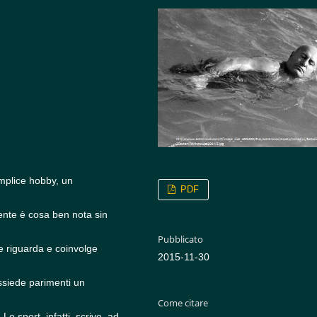
mplice hobby, un
PDF
mente è cosa ben nota sin
Pubblicato
e riguarda e coinvolge
2015-11-30
ossiede parimenti un
Come citare
Lo sport, infatti, scrive, ad