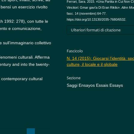
Ferrari, Sara. 2015. «Una Partita in Cui Non C
 bensì un esercizio rivolto
Vincitori: Gmar gaviʻa Di Eran Riklis».
Altre Mo
fasc. 14 (novembre):64-77.
https://doi.org/10.13130/2035-7680/6532.
sch 1992: 278), con tutte le
mento e comunicazione,
Ulteriori formati di citazione
 sull’immaginario collettivo
Fascicolo
fenomeni culturali. Afferma
N. 14 (2015): Giocarsi l’identità: spo
ntury and into the twenty-
culture, il locale e il globale
Sezione
f contemporary cultural
Saggi Ensayos Essais Essays