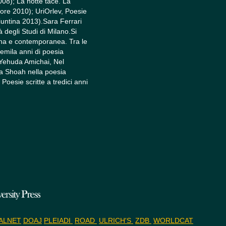
08); La notte tace. La
ore 2010); UriOrlev, Poesie
Giuntina 2013).Sara Ferrari
 degli Studi di Milano.Si
rna e contemporanea. Tra le
emila anni di poesia
 Yehuda Amichai, Nel
La Shoah nella poesia
Poesie scritte a tredici anni
ALNET
DOAJ
PLEIADI
ROAD
ULRICH'S
ZDB
WORLDCAT