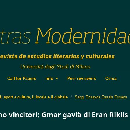
Call for Papers
Info
Peer reviewers
Cerca
à: sport e culture, il locale e il globale
/
Saggi Ensayos Essais Essays
no vincitori: Gmar gaviʻa di Eran Riklis