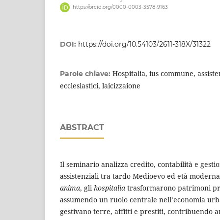
https://orcid.org/0000-0003-3578-9163
DOI:
https://doi.org/10.54103/2611-318X/31322
Hospitalia, ius commune, assisten
Parole chiave:
ecclesiastici, laicizzaione
ABSTRACT
Il seminario analizza credito, contabilità e gest
assistenziali tra tardo Medioevo ed età moderna
anima
, gli
hospitalia
trasformarono patrimoni priv
assumendo un ruolo centrale nell’economia urban
gestivano terre, affitti e prestiti, contribuendo