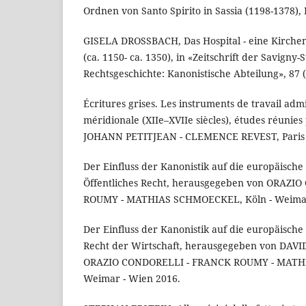
Ordnen von Santo Spirito in Sassia (1198-1378),
GISELA DROSSBACH, Das Hospital - eine Kirchenr
(ca. 1150- ca. 1350), in «Zeitschrift der Savigny-S
Rechtsgeschichte: Kanonistische Abteilung», 87 (
Écritures grises. Les instruments de travail adm
méridionale (XIIe–XVIIe siècles), études réuni
JOHANN PETITJEAN - CLEMENCE REVEST, Paris 
Der Einfluss der Kanonistik auf die europäische 
Öffentliches Recht, herausgegeben von ORAZ
ROUMY - MATHIAS SCHMOECKEL, Köln - Weimar
Der Einfluss der Kanonistik auf die europäische
Recht der Wirtschaft, herausgegeben von DA
ORAZIO CONDORELLI - FRANCK ROUMY - MATHI
Weimar - Wien 2016.