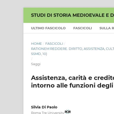
STUDI DI STORIA MEDIOEVALE E D
ULTIMO FASCICOLO
FASCICOLI
SULLA 
HOME
/
FASCICOLI
/
RATIONEM REDDERE. DIRITTO, ASSISTENZA, CUL
SSMD, 10)
/
Saggi
Assistenza, carità e credi
intorno alle funzioni degli
Silvia Di Paolo
Roma Tre University