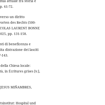
mia attuale fra storia e
pp. 61-72.
verso un diritto
worten des Rechts (500-
 NICOLAS LAURENT BONNE
25, pp. 131-158.
ti di beneficenza e
ita distrazione dei lasciti
7-143.
ella Chiesa locale:
, in Écritures grises [v.],
a di JESUS MIÑAMBRES,
sinstitut: Hospital und