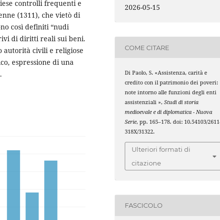
ese controlli frequenti e
2026-05-15
enne (1311), che vietò di
ono così definiti “nudi
i di diritti reali sui beni.
COME CITARE
 autorità civili e religiose
ico, espressione di una
.
Di Paolo, S. «Assistenza, carità e
credito con il patrimonio dei poveri:
note intorno alle funzioni degli enti
assistenziali »,
Studi di storia
medioevale e di diplomatica - Nuova
Serie
, pp. 165–178. doi: 10.54103/2611
318X/31322.
Ulteriori formati di
citazione
FASCICOLO