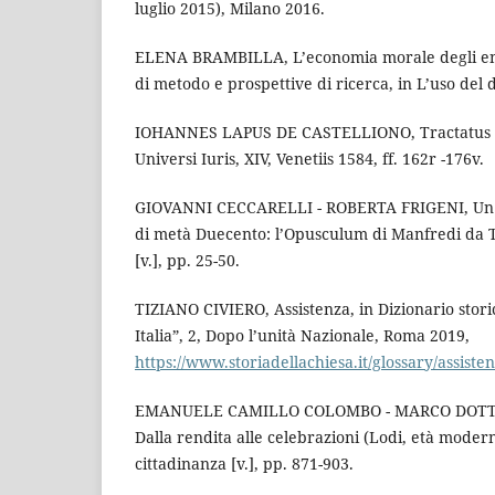
luglio 2015), Milano 2016.
ELENA BRAMBILLA, L’economia morale degli enti 
di metodo e prospettive di ricerca, in L’uso del 
IOHANNES LAPUS DE CASTELLIONO, Tractatus hos
Universi Iuris, XIV, Venetiis 1584, ff. 162r -176v.
GIOVANNI CECCARELLI - ROBERTA FRIGENI, Un ine
di metà Duecento: l’Opusculum di Manfredi da T
[v.], pp. 25-50.
TIZIANO CIVIERO, Assistenza, in Dizionario stori
Italia”, 2, Dopo l’unità Nazionale, Roma 2019,
https://www.storiadellachiesa.it/glossary/assistenz
EMANUELE CAMILLO COLOMBO - MARCO DOTTI, 
Dalla rendita alle celebrazioni (Lodi, età moderna
cittadinanza [v.], pp. 871-903.