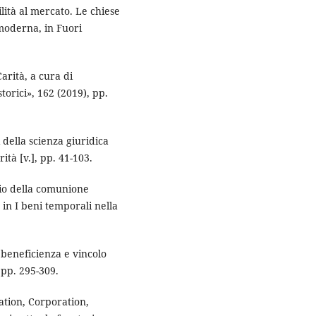
à al mercato. Le chiese
 moderna, in Fuori
ità, a cura di
ici», 162 (2019), pp.
della scienza giuridica
ità [v.], pp. 41-103.
io della comunione
, in I beni temporali nella
beneficienza e vincolo
, pp. 295-309.
tion, Corporation,