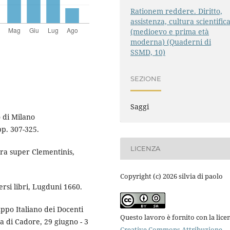
Rationem reddere. Diritto,
assistenza, cultura scientific
(medioevo e prima età
moderna) (Quaderni di
SSMD, 10)
SEZIONE
Saggi
o di Milano
pp. 307-325.
LICENZA
a super Clementinis,
Copyright (c) 2026 silvia di paolo
rsi libri, Lugduni 1660.
ppo Italiano dei Docenti
Questo lavoro è fornito con la lice
ca di Cadore, 29 giugno - 3
Creative Commons Attribuzione -