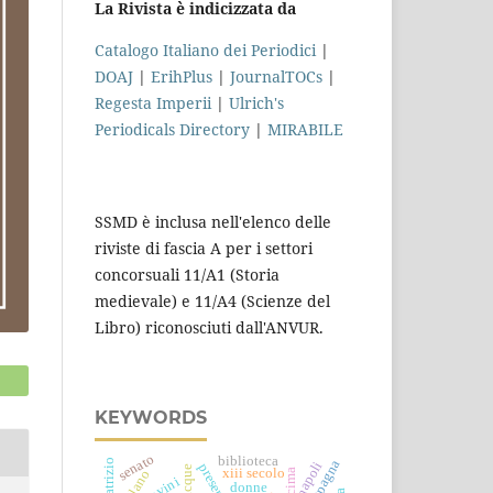
La Rivista è indicizzata da
Catalogo Italiano dei Periodici
|
DOAJ
|
ErihPlus
|
JournalTOCs
|
Regesta Imperii
|
Ulrich's
Periodicals Directory
|
MIRABILE
SSMD è inclusa nell'elenco delle
riviste di fascia A per i settori
concorsuali 11/A1 (Storia
medievale) e 11/A4 (Scienze del
Libro) riconosciuti dall'ANVUR.
KEYWORDS
senato
biblioteca
spagna
napoli
xiii secolo
milano
bovini
donne