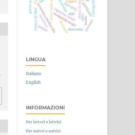
pietro patrizio
presentazione
diritti sulle acque
diritti di decima
crittografia
coppia
mandelli
guelfismo
economia medievale
signoria rurale
elenco di libri
comunità rurali
alpi
stato
notariato
feudo
servitori
bestiame
potere
duecento
LINGUA
Italiano
-
English
INFORMAZIONI
Per lettori e lettrici
Per autori e autrici