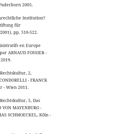
 Paderborn 2005.
echtliche Institution?
tiftung für
2001), pp. 510-522.
inistratifs en Europe
es par ARNAUD FOSSIER -
2019.
Rechtskultur, 2,
IO CONDORELLI - FRANCK
 - Wien 2011.
 Rechtskultur, 5, Das
VID VON MAYENBURG -
AS SCHMOECKEL, Köln -