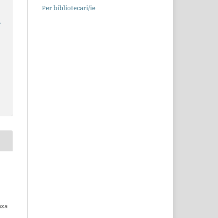
Per bibliotecari/ie
a
nza