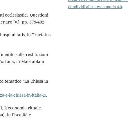
Condividi allo stesso modo 4.0
.
ecclesiastici. Questioni
denaro [v.], pp. 379-402.
pitalitatis, in Tractatus
dito sulle restituzioni
ortona, in Male ablata
co tematico “La Chiesa in
a-e-la-chiesa-in-italia-2/
.
L’economia rituale.
), in Fiscalità e