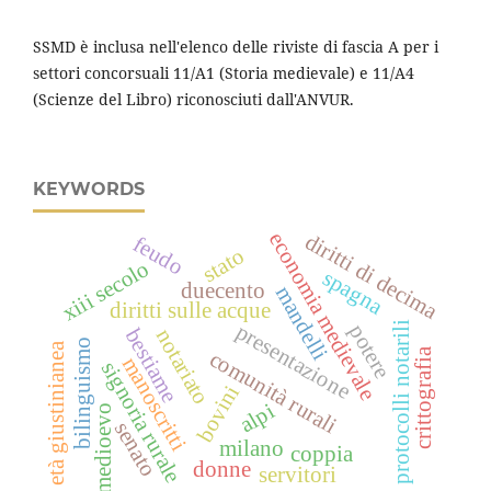
SSMD è inclusa nell'elenco delle riviste di fascia A per i
settori concorsuali 11/A1 (Storia medievale) e 11/A4
(Scienze del Libro) riconosciuti dall'ANVUR.
KEYWORDS
economia medievale
diritti di decima
feudo
stato
xiii secolo
spagna
duecento
mandelli
diritti sulle acque
presentazione
protocolli notarili
potere
bestiame
notariato
bilinguismo
età giustinianea
crittografia
comunità rurali
manoscritti
signoria rurale
bovini
alpi
medioevo
senato
milano
coppia
donne
servitori