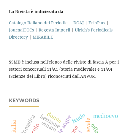
La Rivista è indicizzata da
Catalogo Italiano dei Periodici
|
DOAJ
|
ErihPlus
|
JournalTOCs
|
Regesta Imperii
|
Ulrich's Periodicals
Directory
|
MIRABILE
SSMD è inclusa nell'elenco delle riviste di fascia A per i
settori concorsuali 11/A1 (Storia medievale) e 11/A4
(Scienze del Libro) riconosciuti dall'ANVUR.
KEYWORDS
donne
feudo
medioevo
bestiame
diplomatica
senato
milano