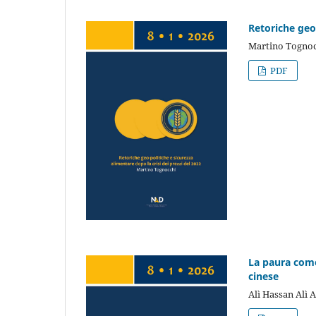
Retoriche geo-
Martino Tognoc
PDF
La paura come 
cinese
Alì Hassan Alì 