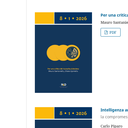
Per una criti
Mauro Santaniel
PDF
Intelligenza a
la compromess
Carlo Piparo