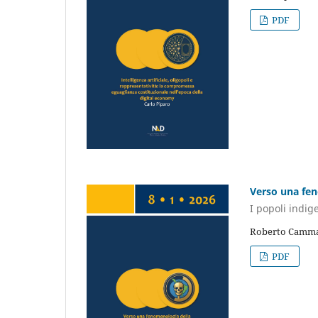
PDF
Verso una fen
I popoli indig
Roberto Cammar
PDF