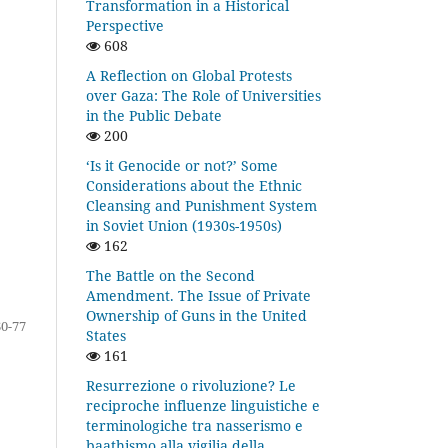
Transformation in a Historical
Perspective
608
A Reflection on Global Protests
over Gaza: The Role of Universities
in the Public Debate
200
‘Is it Genocide or not?’ Some
Considerations about the Ethnic
Cleansing and Punishment System
in Soviet Union (1930s-1950s)
162
The Battle on the Second
Amendment. The Issue of Private
Ownership of Guns in the United
60-77
States
161
Resurrezione o rivoluzione? Le
reciproche influenze linguistiche e
terminologiche tra nasserismo e
baathismo alla vigilia della