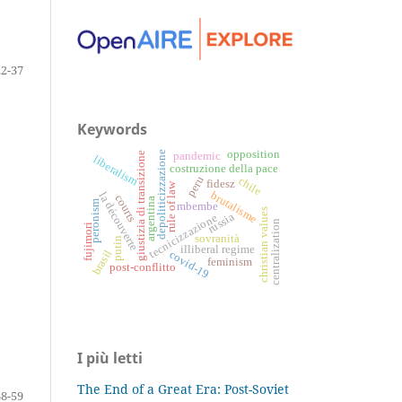
22-37
Keywords
opposition
depoliticizzazione
giustizia di transizione
pandemic
liberalism
costruzione della pace
peru
chile
fidesz
rule of law
brutalisme
la découverte
courts
argentina
peronism
mbembe
christian values
russia
tecnicizzazione
centralization
fujimori
sovranità
putin
illiberal regime
brasil
covid-19
feminism
post-conflitto
I più letti
The End of a Great Era: Post-Soviet
38-59