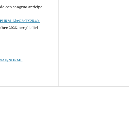
ndo con congruo anticipo
QqPHRM_6krG2cTX2R40-
obre 2026
, per gli altri
hp/NAD/NORME
.