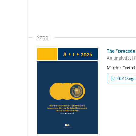
Saggi
The “procedur
An analytical 
Martina Trettel
PDF (Engli