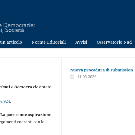
un articolo
Norme Editoriali
Avvisi
Osservatorio Nad
Nuova procedura di submission
11-03-2026
rismi e Democrazie
è stato
56/924
.
“La pace come aspirazione
argomenti coerenti con lo