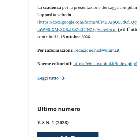
La
scadenza
per la presentazione dei saggi, compila
l’
apposita scheda
(
https://docs.google.com/forms/d/e/1FAIpQLSd6fT
°
mWMflXMyZQSzJ8eZd0TINZ9g/viewform
)
è il
1
ott
contributi il
15 ottobre 2026
.
Per informazioni
:
redazione.nad@unimi.it
Norme editoriali
:
https://riviste.unimi.it/index.p
Leggi tutto
Ultimo numero
V. 8 N. 1 (2026)