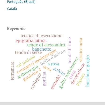
Português (Brasil)
Català
Keywords
tecnica di esecuzione
tenda di ione
vernice nera
epigrafia latina
tende di alessandro
banchetto
commerci mediterranei
bollo d'anfora
tenda di serse
val padana
bucchero grigio
gallia narbonense
s.rosa
terramara
decorazione
archeologia
nora
anfore
gauloise 4
creta
gortina
sardegna
pigmei
etruschi