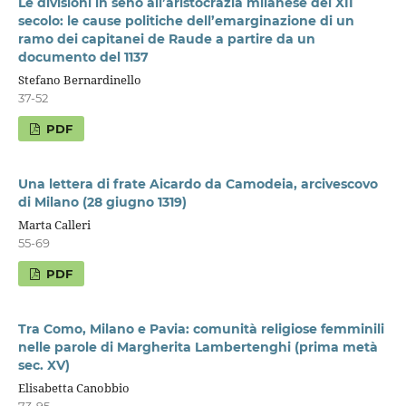
Le divisioni in seno all’aristocrazia milanese del XII
secolo: le cause politiche dell’emarginazione di un
ramo dei capitanei de Raude a partire da un
documento del 1137
Stefano Bernardinello
37-52
PDF
Una lettera di frate Aicardo da Camodeia, arcivescovo
di Milano (28 giugno 1319)
Marta Calleri
55-69
PDF
Tra Como, Milano e Pavia: comunità religiose femminili
nelle parole di Margherita Lambertenghi (prima metà
sec. XV)
Elisabetta Canobbio
73-95