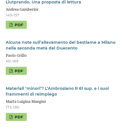
Liutprando. Una proposta di lettura
Andrea Gamberini
149-157
PDF
Alcune note sull’allevamento del bestiame a Milano
nella seconda metà del Duecento
Paolo Grillo
161-169
PDF
Materiali ‘minori’? L’Ambrosiano R 61 sup. e i suoi
frammenti di reimpiego
Marta Luigina Mangini
173-190
PDF