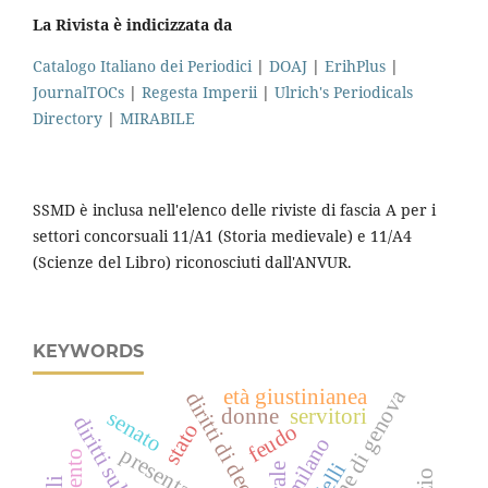
La Rivista è indicizzata da
Catalogo Italiano dei Periodici
|
DOAJ
|
ErihPlus
|
JournalTOCs
|
Regesta Imperii
|
Ulrich's Periodicals
Directory
|
MIRABILE
SSMD è inclusa nell'elenco delle riviste di fascia A per i
settori concorsuali 11/A1 (Storia medievale) e 11/A4
(Scienze del Libro) riconosciuti dall'ANVUR.
KEYWORDS
età giustinianea
comune di genova
diritti di decima
donne
servitori
senato
diritti sulle acque
feudo
stato
milano
presentazione