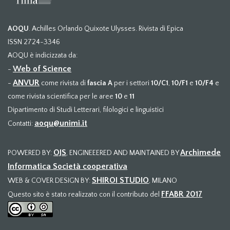
AOQU
. Achilles Orlando Quixote Ulysses. Rivista di Epica
ISSN 2724-3346
AOQU è indicizzata da:
Web of Science
-
ANVUR
-
come rivista di
fascia A
per i settori
10/C1
,
10/F1
e
10/F4
e
come rivista scientifica per le aree
10
e
11
Dipartimento di Studi Letterari, filologici e linguistici
aoqu@unimi.it
Contatti:
OJS
Archimede
POWERED BY:
, ENGINEEERED AND MAINTAINED BY
Informatica Società cooperativa
SHIROI STUDIO
WEB & COVER DESIGN BY:
, MILANO
FFABR 2017
Questo sito è stato realizzato con il contributo del